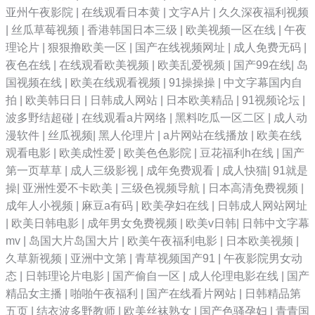
亚州午夜影院
|
在线观看日本黄
|
文字A片
|
久久深夜福利视频
|
丝瓜草莓视频
|
香港韩国日本三级
|
欧美视频一区在线
|
午夜
理论片
|
狠狠撸欧美一区
|
国产在线视频网址
|
成人免费无码
|
夜色在线
|
在线观看欧美视频
|
欧美乱爱视频
|
国产99在线
|
岛
国视频在线
|
欧美在线观看视频
|
91操操操
|
中文字幕国内自
拍
|
欧美韩日日
|
日韩成人网站
|
日本欧美精品
|
91视频论坛
|
波多野结超碰
|
在线观看a片网络
|
黑料吃瓜一区二区
|
成人动
漫软件
|
丝瓜视频
|
黑人伦理片
|
a片网站在线播放
|
欧美在线
观看电影
|
欧美成性爱
|
欧美色色影院
|
豆花福利h在线
|
国产
第一页草草
|
成人三级影视
|
成年免费观看
|
成人快猫
|
91就是
操
|
亚洲性爱不卡欧美
|
三级色视频导航
|
日本高清免费视频
|
成年人小视频
|
麻豆a有码
|
欧美孕妇在线
|
日韩成人网站网址
|
欧美日韩电影
|
成年男女免费视频
|
欧美v日韩
|
日韩中文字幕
mv
|
岛国大片岛国大片
|
欧美午夜福利电影
|
日本欧美视频
|
久草新视频
|
亚洲中文第
|
青草视频国产91
|
午夜影院男女动
态
|
日韩理论片电影
|
国产偷自一区
|
成人伦理电影在线
|
国产
精品女主播
|
啪啪午夜福利
|
国产在线看片网站
|
日韩精品第
五页
|
结衣波多野教师
|
欧美丝袜熟女
|
国产色骚孕妇
|
青青国