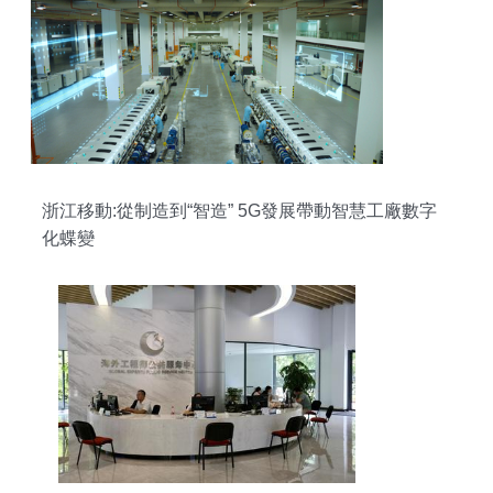
浙江移動:從制造到“智造” 5G發展帶動智慧工廠數字
化蝶變