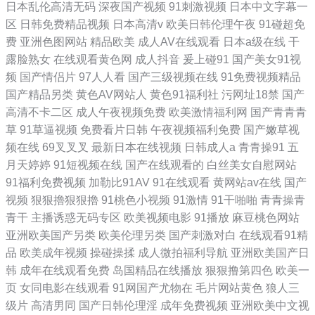
日本乱伦高清无码
深夜国产视频
91刺激视频
日本中文字幕一
区
日韩免费精品视频
日本高清v
欧美日韩伦理午夜
91碰超免
费
亚洲色图网站
精品欧美
成人AV在线观看
日本a级在线
干
露脸熟女
在线观看黄色网
成人抖音
爰上碰91
国产美女91视
频
国产情侣片
97人人看
国产三级视频在线
91免费视频精品
国产精品另类
黄色AV网站人
黄色91福利社
污网址18禁
国产
高清不卡二区
成人午夜视频免费
欧美激情福利网
国产青青青
草
91草逼视频
免费看片日韩
午夜视频福利免费
国产嫩草视
频在线
69叉叉叉
最新日本在线视频
日韩成人a
青青操91
五
月天婷婷
91短视频在线
国产在线观看的
白丝美女自慰网站
91福利免费视频
加勒比91AV
91在线观看
黄网站av在线
国产
视频
狠狠擼狠狠擼
91桃色小视频
91激情
91干啪啪
青青操青
青干
主播诱惑无码专区
欧美视频电影
91播放
麻豆桃色网站
亚洲欧美国产另类
欧美伦理另类
国产刺激对白
在线观看91精
品
欧美成年视频
操碰操揉
成人微拍福利导航
亚洲欧美国产日
韩
成年在线观看免费
岛国精品在线播放
狠狠撸第四色
欧美一
页
女同电影在线观看
91网国产尤物在
毛片网站黄色
狼人三
级片
高清男同
国产日韩伦理淫
成年免费视频
亚洲欧美中文视