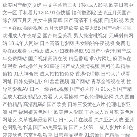
欧美国产拳交喷奶
中文字幕第三页
超碰成人影视
欧美日韩中
文一区
手机看片1204
91色快播
福利撸影院
激情五月天国产
在线观看 亚洲天堂第一网 欧日美视频在 国产不卡视 亚洲三级片另类 日本
综合网五月天
美女主播青草
国产高清不卡视频
四虎影视
欧美
一区在线
操碰视频
五月天婷婷欧美
欧美大BB
国产福利啪啪
在线免费 国内精品内射 91路C 天天色成人免費 绿巨人视 午夜福利在线观
欧洲成人午夜精品
国产精品美乳
男人操蜜桃视频
无码射精网
站
18成年人网站
日本高清电影网
男女啪啪午夜视频
免费电
看国产 日本黄碟视频直播 一区二区三区在线观看 人人爽久久涩噜噜噜AV
影在线观看
亚洲ab
成人少妇视频导航
91国产小青蛙
国产成
年免费网站
国产视频高清在线
精品香蕉
求a片网址
麻豆tv在
晚上家里没人就让你弄 好看的电影大全 91午夜国产在线观看 无码日韩丁
线观看
在线撸丝片
91草碰
国产成人激情视频
黑料吃瓜精品
偷拍
91大神合集
成人拍拍拍免费
香港伦理剧
日韩大片观看
香视频 免费va日韩观看 电影伦理片 曰曰鲁夜夜免 日本綜合成人网 国内伊
网址
日韩免费电影
91羞羞视频
国产网站
青草全福视在线
性
导航影视AV
日本一级在线视频
国产好片浮力
91久操
国产精
人久久久久久久网站 高清性色 中国产xxxx 日日操夜夜撸 久草福利小视频
品成人在线
精品免费看
人人看操碰
午夜伦理电影网
久久国自
产拍精品
高清乱码0
国产欧美
日韩三级黄色A片
伦理电影亚
不卡海角91 性xxxx欧美老 欧美精品观看密屁 国产激情a 91伦乱视频 亚洲
洲国产
福利姬黄色网址
欧美伊人影院
丁香成人五月花
黄色网
网址女
久草视频最新网址
日韩大片在线看
久久亚洲人成
亚州
a成 欧美淫色网 国产女人乱子 91乱伦 国产欧美曰韩一区二 91免费版视频
色图乱伦小说
国产va免费观看
国产人妖第二
成人影片h
91色
婷婷瑟色
东京热狠狠草
日韩精品观看
91最新国产精品
一级
婷婷丁香 蜜桃一区 大香蕉6 伊人综合大香蕉 日本人视频网站一 国产欧美