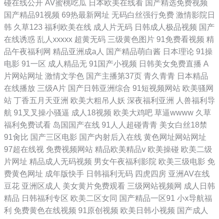
碰在线公开
AV蜜桃吃瓜
日本欧美在线看
国产精选免费视频
国产精品91视频
69热最新网址
无码白丝强行免费
激情影院日
韩
久草123
福利欧美在线
成人片无码
日韩成人极品视频
国产
在线诱惑
乱人xxxxx
超黄无码
三级黄色图片
91免费看视频
精
品午夜福利网
精品亚洲成a人
国产精品萌白酱
日本理论
91操
电影
91一区
成人精品无
91国产小视频
日韩美女免费直播
A
片网站网址
激情文学色
国产主播第37页
青久青青
日本精品
在线播放
三级A片
国产日韩亚洲综合
91短视频网站
欧美骚网
站
丁香五月天亚洲
欧美大粗吊人妖
深夜福利亚洲
人兽福利导
航
91叉叉操小骚逼
成人18视频
欧美大鸡吧
草逼wwww
久草
福利免费试看
岛国国产在线
91人人超碰青青
美女白丝18禁
91肏比
国产三区电影
国产内射后入在线
黄色网址网站网址
97超在线视
免费视频网站
精品欧美精品v
欧美操碰
欧美二级
片网址
精品成人无码视频
男女午夜福利影院
欧美三级电影
免
费黄色网址
成年版快手
日韩福利无码
四虎四房
亚洲AV在线
豆花
亚洲区成人
美女黄片免费观看
三级网站视频网
成人日韩
精品
日韩福利专区
欧美二区女同
国产精品一区91
小x导航福
利
免费黄色在线视频
91原创视频
欧美日韩小视频
国产成人