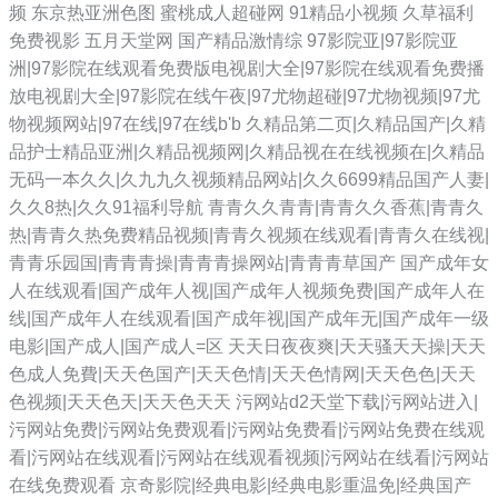
频
东京热亚洲色图
蜜桃成人超碰网
91精品小视频
久草福利
免费视影
五月天堂网
国产精品激情综
97影院亚|97影院亚
洲|97影院在线观看免费版电视剧大全|97影院在线观看免费播
放电视剧大全|97影院在线午夜|97尤物超碰|97尤物视频|97尤
物视频网站|97在线|97在线b'b
久精品第二页|久精品国产|久精
品护士精品亚洲|久精品视频网|久精品视在在线视频在|久精品
无码一本久久|久九九久视频精品网站|久久6699精品国产人妻|
久久8热|久久91福利导航
青青久久青青|青青久久香蕉|青青久
热|青青久热免费精品视频|青青久视频在线观看|青青久在线视|
青青乐园国|青青青操|青青青操网站|青青青草国产
国产成年女
人在线观看|国产成年人视|国产成年人视频免费|国产成年人在
线|国产成年人在线观看|国产成年视|国产成年无|国产成年一级
电影|国产成人|国产成人=区
天天日夜夜爽|天天骚天天操|天天
色成人免費|天天色国产|天天色情|天天色情网|天天色色|天天
色视频|天天色天|天天色天天
污网站d2天堂下载|污网站进入|
污网站免费|污网站免费观看|污网站免费看|污网站免费在线观
看|污网站在线观看|污网站在线观看视频|污网站在线看|污网站
在线免费观看
京奇影院|经典电影|经典电影重温免|经典国产