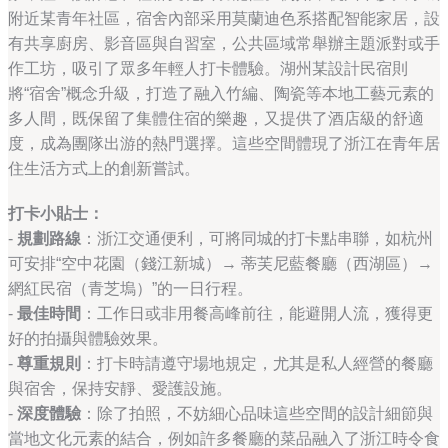
附近某青年社區，宿舍內部采用莫蘭迪色系搭配智能家居，設
有共享廚房、影音區與自習室，公共區域常舉辦主題派對或手
作工坊，吸引了眾多年輕人打卡體驗。湖州某設計民宿則
將“宿舍”概念升級，打造了融入竹編、陶瓷等本地工藝元素的
多人間，既保留了集體住宿的樂趣，又提供了酒店級的舒適
度，成為團隊出游的熱門選擇。這些空間體現了浙江在青年居
住生活方式上的創新嘗試。
打卡小貼士：
-
規劃路線
：浙江交通便利，可將同城的打卡點串聯，如杭州
可安排“空中花園（錢江新城）→ 蒂芙尼藍餐廳（西湖區）→
網紅民宿（青芝塢）”的一日行程。
-
最佳時間
：工作日或非用餐高峰前往，能避開人流，獲得更
好的拍攝與體驗效果。
-
尊重規則
：打卡時請遵守場地規定，尤其是私人經營的餐廳
與宿舍，保持安靜、愛護設施。
-
深度體驗
：除了拍照，不妨細心品味這些空間的設計細節與
當地文化元素的結合，例如許多餐廳的菜品融入了浙江時令食