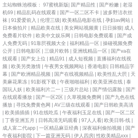
主站蜘蛛池模板：
97蜜桃新版
|
国产精品性
|
国产粉嫩
|
老湿
机69
|
精品乱码在线观看
|
国产一区二区不卡
|
波多野洁衣丝
袜
|
91爱爱前入
|
伦理三级
|
欧美精品电影在线
|
孕妇av网站
|
日本偷拍片
|
精品欧美在线
|
美女网站视频黄
|
日日操狠
|
成人
免费看片软件
|
欧美中文娱乐网
|
日韩电影免费观看
|
国产成
人免费无码
|
91靠屄视频大全
|
福利精品一区
|
操碰视频免费
公开
|
日韩电影区
|
三级片欧韩
|
亚洲线精品一区
|
国产va在
线观看
|
国产女上位
|
精品91
|
成人短视频
|
直播福利在线视
频
|
欧美另类激情
|
午夜男女视频网站
|
香港电影
|
日韩精品字
幕
|
国产欧洲精品视频
|
国产在线视频精品
|
欧美性乱大屄
|
天
美麻花果冻
|
91影视下载
|
午夜啪啪福利
|
欧美亚洲在线
|
泰
国玩人妖
|
欧美福利片二一
|
三级片总站
|
国产情侣露脸
|
国产
在线观看播放
|
国产一区2区
|
久草视频免费网
|
国产九色在线
播放
|
寻找免费黄色网
|
AV三级在线观看
|
国产日韩欧美高清
|
欧美插插插
|
91在线吃瓜
|
午夜福利玉足在线
|
国产一区二区
|
丁香亚洲五月
|
日韩高清无码观看
|
97人人看
|
欧美日韩-线
|
成人富二代app
|
一区精品麻豆经典
|
深夜福利偷拍视频
|
国产
午夜福利影院
|
下一篇亚洲无码
|
伊人四房
|
性欧美精品xxx
|