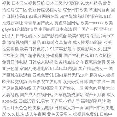
视频
日本天堂视频导航
日本三级光棍影院
91大神精品
欧美
怡红院院二区
爱豆传媒观看网站
综合日韩欧美
草逼网首页
国
美日韩国 九九热99久 2019在线电影院最新电影 日韩乱视频 国产三级自
产日韩精品91
91视频网站在线
69性影院
福利资源在线
91自
拍最新网址
青青草国产成人
黄色岛国网站
欧美一xxxxx
欧美
拍 在线观看国产日韩 欧美亚欧日韩 国产va综合 亚洲日韩无 欧美va天堂
gayv
91色情激情网
中国韩国日本高清
国产国产一区
亚洲欧
洲成人
日韩在线
久久国产影视综合
欧美69潮喷
伦理片app下
在线电影 成人一级 亚洲欧美国产图片 欧美高清狂热视频韩 电影在线观看
载
激情视频国产精品
91草莓久草超碰
成人性爱aa影院
欧美
性爱插插
欧美日韩色黄片
91草莓影院
午夜电影网久久
国产
免费高清完整版 亚洲欧美在线综合一区 欧美精品色婷婷五月综合 丰满的
丝袜美女
国产精彩视频
操碰视屏
国产福利在线
91久久影院
免费日韩电影
日韩成人影视
欧美精品性交
午夜宅男免费
另类
岳6699 亚洲日韩一区二区三区 欧美福利视频 大吊操乳房视频播放 迅雷下
亚洲色情
家庭乱伦理电影
91草B草B视频
国产精品熟女一
国
产巨乳在线观看
四虎免费91
国内精品无码短片
超碰成人操操
载电影的好网站 免费看含羞草 www黄频 日韩欧美亚洲国产一区 国产午夜
欧美猛交视频
西瓜影院在线观看
欧美做受日韩
国产在线一
国
产原创视频在线
国产视频高清
国产丝袜一区
黄色av网址大全
福利视在线 黄色性爱 91网站不用下载 三年片大全在线观看 国产在线精品
人妻乱视
国产成人在线网站
久草视频资源站
综合五月香
成人
app在线
四虎试看
91男女
国产男小鲜肉同
福利影院网站
激
一区 91n免费处女在 日韩亚洲欧亚自 国家肏主播 555电影网 日韩动漫一
情五月天色色
欧美极品电影
日韩成人第一页
国产日韩欧美电
影
久久机热
成人午夜网
黄色天堂男人
操视频免费91
日韩中
区二 国产性情精品在线 最新电影在线看免费 日韩电视剧大全在线 韩国aa