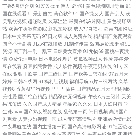
频在线 久久香蕉草久久 色色一本岛色 六月婷婷加勒比 高清亚洲v 80s大
丁香5月综合网
91爱爱com
伊人涩涩射
黄色视频网址导航
91
国在线观看
91最新自拍
黄色软件91
国产操女人
国产乱人
欧
泥电影 午夜福利视频导航 欧美极品视频 国产性对白 91在线视频免费看
美乱欲视频
超碰吃瓜
久草涩涩
最新在线A片网址
黄色视屏网
站
欧美午夜寂寞影院
新视觉影视
成人写真福利
欧美内射网址
婷婷五月久久精品国产亚洲 精品性影院一 专区国产乱码 九一社视频 亚洲
日本中文字幕无码
97日穴网
成人免费在线
精品国产免费观看
国产不卡高清
91av在线播放
91制作传媒
岛国av资源
超碰91
精品综合网在 国产精品一区二区综合 三级片mp4 成年站免费 狼色在线观
资源
国产乱一乱二乱三
日韩美女直播
91尤物69
蜜桃午夜激
情
免费伦理电影
日本电影伦理片
黄瓜视频成人
性爱婷婷
爱
看视频 91九色露脸 日韩色色影院 国产在线观看第一页 91福利精选在线
豆在线看
麻豆影院爱爱
成人软件视频
午夜宅男在线
91专区
在线
狠狠干欧美
国产三级国产
国产欧美日韩在线
97五月天
爽到憋不住潮 秋葵视频网站 韩国不卡视频 肏屄在线观看视频 影音先锋丝
婷婷
日韩在线网
91福利社视频
福利导航
A片三级网站
久草
视频8
香蕉APP污视频
艹艹艹插逼
国产精品五月天
狠狠操欧
袜丝足 无限资源视频在 区在线看免费看 狠狠色综合网 AV男天堂 亚洲大
美性爱
国产绝色精品
精品孕妇无码视频
午夜A片三级片
天美
果冻传媒
久久国产成人精品
精品93久久久
日本人妖射精
学
片永久精品免费 欧美骚网 国产精品91闺蜜首页 在线观看免费视频网 91性
生妹avav
国产熟女视频在线
乱伦第一页
韩日视频
高清国产
剧观看
人妻少妇视频二区
成人无码高清毛片
亚洲av激情电影
爰视频 一本道福利社 好吊视频一区二区 波多野結 亚洲色婷婷一区二区三
午夜导航在线
国内主播第一页
国产高清电影网址
91社区论坛
免费网站黄色在线
久久偷拍高清亚洲
91午夜在线免费
亚洲精