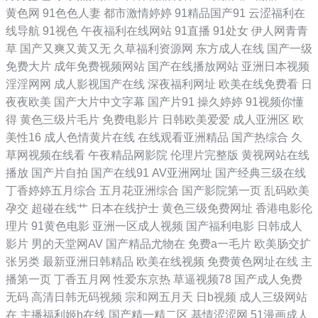
黄色网
91色色人妻
都市激情婷婷
91精品国产91
云涩福利在
线导航
91视色
午夜福利在线网站
91直播
91处女
伊人网青青
第四页 又大又粗又爽a级 欧美经典性爱 www黄色网址 日韩在线观看欧美
草
国产又爽又黄又无
久草福利资源网
东方成人在线
国产一级
免费大片
成年免费视频网站
国产在线播放网站
亚洲日本视频
尤物 精品3d动漫一区 91自摸 日韩欧美国产传媒 国产一二不卡 在线播放
淫淫网网
成人影视国产在线
深夜福利网址
欧美在线免费看
日
夜夜欧美
国产大片中文字幕
国产片91
操久婷婷
91视频你懂
二区 欧美大尺寸suv欧美 www成人在线 日韩一级欧 国产日韩一区在线精
得
黄色三级片毛片
免费电影片
日韩欧美爱爱
成人亚洲区
欧
美性16
成人色情黄片在线
在线观看亚洲精品
国产热综合
久
品 91九色丝袜熟女 午夜激情诱惑福 69AV影院 天天弄日日搞 免费人成高
草网视频在线看
午夜精品网影院
伦理片完整版
黄视网站在线
播放
国产片自拍
国产在线91
AV亚洲网址
国产经典三级在线
清在线观看 国产黄在线免费观看 综合在线精品专区 丰满少妇被日 一区影
丁香婷婷五月综合
五月花亚洲综合
国产影院第一页
乱码欧美
孕交
超碰在线艹
日本在线护士
黄色三级免费网址
香港电影伦
院 欧美第一页专区 大香蕉狠狠婷婷妞妞 亚洲日本韩在线观看 迷姦下藥真
理片
91黄色电影
亚洲一区成人视频
国产福利电影
日韩成人
影片
男的天堂网AV
国产精品尤物在
免费a一毛片
欧美肠交扩
實強姦高清 成人午夜免费观看 躁老太老太騷bbbb 中国国产不卡视频 视频
张另类
最新亚洲日韩精品
欧美在线视频
免费黄色网址在线
主
播第一页
丁香五月网
性爱东京热
草逼视频78
国产成人免费
免费软件 蜜桃91无码入口 国产ts片网址 这里只有精品在线视频 色花堂视
无码
高清日韩无码视频
宗和网五月天
日b视频
成人三级网站
在
主播福利姬h在线
国产精一精二区
基情涩涩网
51漫画成人