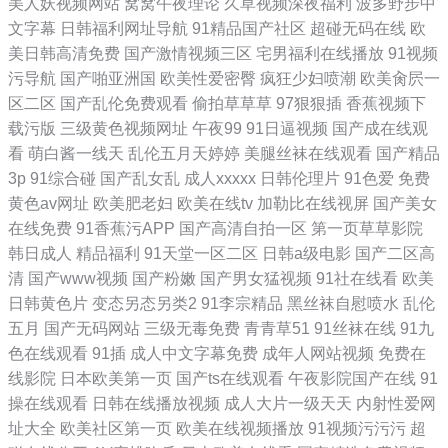
美人妖视频网站
窝窝午夜理论
久草视频深夜福利
波多野步中
文字幕
日韩福利网址导航
91精品国产社区
超碰无码在线
欧
美日韩高清免费
国产激情视频三区
宅男福利在线播放
91视频
污导航
国产啪亚洲国
欧美性爱密臀
疯狂少妇喷潮
欧美肏屄一
区二区
国产乱伦免费观看
偷拍草草草
97狠狠插
香蕉视频下
载污版
三级黄色视频网址
午夜99
91日逼视频
国产成在线观
看
萌白酱一线天
乱伦五月天婷婷
美腿丝袜在线观看
国产精品
3p
91综合碰
国产乱女乱
成人xxxxx
日韩伦理片
91色爱
免费
黄色av网址
欧美肥老妇
欧美在线tv
加勒比在线视屏
国产美女
在线免费
91香蕉污APP
国产高清自拍一区
第一页草草影院
韩日成人
精品福利
91天堂一区二区
日韩a级电影
国产二区高
清
国产www视频
国产粉嫩
国产男女猛视频
91社在线看
欧美
日韩黄色片
变态另态另类2
91李宗精品
黑丝袜自慰喷水
乱伦
五月
国产无码网站
三级无毒免费
青青草51
91丝袜在线
91九
色在线观看
91插
成人中文字幕免费
成年人网站视频
免费在
线影院
日本欧美第一页
国产ts在线观看
午夜影院国产在线
91
操在线观看
日韩在线播放视频
成人大片一级天天
内射性爱网
址大全
欧美社区第一页
欧美在线视频播放
91视频污污污
超