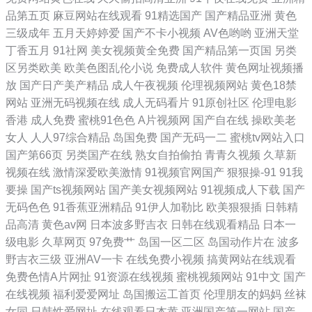
日本啪啪啪视频 精品国产a一 成人午夜v在线 中文字幕51日韩视频 午夜欧
品第五页
麻豆网站在线观看
91精选国产
国产精品亚洲
黄色
三级成年
五月天婷婷爱
国产不卡小视频
AV色哟哟
亚洲天堂
美性视频在线 亚洲欧美日韩综合精 日本特级 精品综合在线视频 东方av黄
丁香五月
91社网
美女视频黄全免费
国产精品第一页国
另类
区另类欧美
欧美色图乱伦小说
免费成人软件
黄色网址视频播
色免费 中文字幕人成在线 无遮无挡三级动态图 日本aa成人在线 最近最新
放
国产日产美产精品
成人午夜视频
伦理视频网站
黄色18禁
网站
亚洲无码视频在线
成人无码看片
91原创社区
伦理电影
中文 微拍福利地址av 欧美成人综合 国产水滴盗 草草影院发布页 樱花bt种
香港
成人免费
蜜桃91色色
A片视频网
国产自在线
操欧美老
女人
人人97综合精品
岛国免费
国产无码一二
蜜桃tv网站入口
子磁力搜索 天堂成人 久久人体视频 操碰熟妇 午夜丝袜AV电影 久热国产
国产第66页
另类国产在线
熟女自拍偷拍
青青久视频
久草新
视频在线
激情深爱欧美激情
91视频官网国产
狠狠操-91
91我
91小视频网站 日韩久草网 国产视频在线91 51自拍视频在线免费观看 日
要操
国产ts视频网站
国产美女视频网站
91视频成人下载
国产
无码色色
91香蕉亚洲精品
91伊人加勒比
欧美狠狠插
日韩精
本三级午 国产极品美乳尤物在线 亚洲日韩中文字幕a∨ 日韩精品视烦兔费
品高清
黄色av网
日本波多野吉衣
日韩在线观看精品
日本一
级电影
久草网页
97免费艹
岛国一区二区
岛国动作片在
波多
网址 乱亲女h秽 国产丝袜诱惑精品 www欧洲影院 在线观看电影
野吉衣三级
亚洲AV一卡
在线免费小视频
搞黄网站在线观看
免费色情A片网扯
91资源在线视频
蜜桃视频网站
91中文
国产
在线视频
福利爱爱网址
岛国搬运工首页
伦理朋友的妈妈
丝袜
女同
日韩性爱网址
在线观看日本黄
亚洲国产第一网站
国产