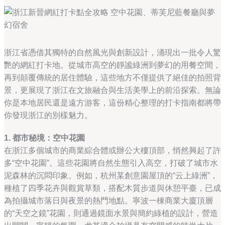
浙江省憑借其獨特的自然風光與創新設計，涌現出一批令人驚
艷的網紅打卡地。從城市高空的靜謐綠洲到夢幻的用餐空間，
再到顛覆傳統的居住體驗，這些地方不僅提供了絕佳的拍照背
景，更展現了浙江在文旅融合與生活美學上的前沿探索。無論
你是本地居民還是遠方游客，這份精心整理的打卡指南都將帶
你發現浙江的別樣魅力。
1. 都市秘境：空中花園
在浙江多個城市的商業綜合體或辦公大樓頂部，悄然興起了許
多“空中花園”。這些花園將自然生態引入高空，打破了城市水
泥森林的沉悶印象。例如，杭州某創意園屋頂的“云上綠洲”，
種植了四季花卉與觀賞草類，搭配木質步道與休憩平臺，已成
為拍攝城市落日與夜景的熱門地點。寧波一棟商業大廈頂層
的“天空之鏡”花園，則通過鏡面水景與簡約綠植的設計，營造