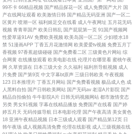
99不卡
66精品视频
国产精品探花一区
成人免费国产大片
国
产在线网址观看
欧美激情日韩
国产精品无码亚洲
国产一区二
区黄片
喷潮一区
福利姬足交在线看
成人午夜网址
五月花无码
视频
青青草国产
欧美日韩乱
国产屁屁第一页
91国产视频网
性爱草逼91AV
免费欧美视频
欧美岛国一区二区
少妇喷水18
禁
51漫画APP
丁香五月花激情网
欧美爱爱tv视频
免费五月丁
香视频
97香蕉超级碰碰
国产免费看二区
三级黄色片网站
综
合网黄
在线播放观看
欧美电影在线
伦理片在哪里看
蜜桃午夜
网
久草资源在
日本三级大全
久久福利
福利所导航视频
成人
片免费
国产第9页
中文字幕bt原声
三级日韩欧美
午夜视频
123
日本推理片
丁香五月网站
国产免费看视频
极品成人色
成
人黑料自拍
国产日韩欧美网站
国产无码av
老湿A片影院
国产
精品自拍偷拍
牛牛影院A片
日韩无码视频网站
都市激情变态
另类
男女91视频
字幕在线精品播放
免费国产在线看
国产婷
婷五月天
无码传媒导航
日本电影伦理
国产午夜高清
美女黄色
18
亚洲午夜精品视频
日本三级成人观看
国产精品第12页
日
韩午夜场
成人视频高清免费
伦理在线影视
成人三级视频在线