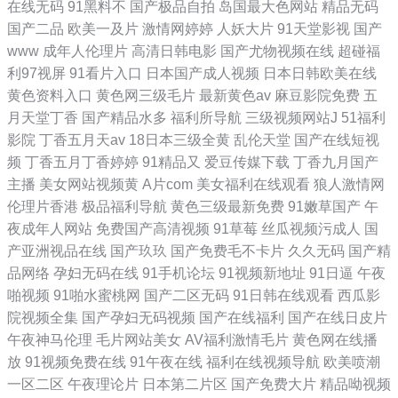
在线无码
91黑料不
国产极品自拍
岛国最大色网站
精品无码
国产二品
欧美一及片
激情网婷婷
人妖大片
91天堂影视
国产
www
成年人伦理片
高清日韩电影
国产尤物视频在线
超碰福
利97视屏
91看片入口
日本国产成人视频
日本日韩欧美在线
黄色资料入口
黄色网三级毛片
最新黄色av
麻豆影院免费
五
月天堂丁香
国产精品水多
福利所导航
三级视频网站J
51福利
影院
丁香五月天av
18日本三级全黄
乱伦天堂
国产在线短视
频
丁香五月丁香婷婷
91精品又
爱豆传媒下载
丁香九月国产
主播
美女网站视频黄
A片com
美女福利在线观看
狼人激情网
伦理片香港
极品福利导航
黄色三级最新免费
91嫩草国产
午
夜成年人网站
免费国产高清视频
91草莓
丝瓜视频污成人
国
产亚洲视品在线
国产玖玖
国产免费毛不卡片
久久无码
国产精
品网络
孕妇无码在线
91手机论坛
91视频新地址
91日逼
午夜
啪视频
91啪水蜜桃网
国产二区无码
91日韩在线观看
西瓜影
院视频全集
国产孕妇无码视频
国产在线福利
国产在线日皮片
午夜神马伦理
毛片网站美女
AV福利激情毛片
黄色网在线播
放
91视频免费在线
91午夜在线
福利在线视频导航
欧美喷潮
一区二区
午夜理论片
日本第二片区
国产免费大片
精品呦视频