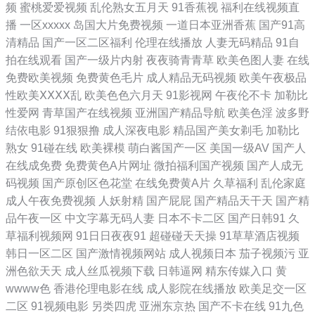
频
蜜桃爱爱视频
乱伦熟女五月天
91香蕉视
福利在线视频直
播
一区xxxxx
岛国大片免费视频
一道日本亚洲香蕉
国产91高
AV传媒在线播放 日韩在线观看 国产午夜一级 中文字幕人妻中文AV不卡专
清精品
国产一区二区福利
伦理在线播放
人妻无码精品
91自
拍在线观看
国产一级片内射
夜夜骑青青草
欧美色图人妻
在线
区中文字幕 五月丁香婷婷六月 久久国产传媒精品 91在线观看免费入口 日
免费欧美视频
免费黄色毛片
成人精品无码视频
欧美午夜极品
性欧美ⅩⅩⅩⅩ乱
欧美色色六月天
91影视网
午夜伦不卡
加勒比
韩第一精品 国产大片特黄高清视频 日韩国产精品 91影片 国产精品久久久
性爱网
青草国产在线视频
亚洲国产精品导航
欧美色淫
波多野
结依电影
91狠狠撸
成人深夜电影
精品国产美女剃毛
加勒比
久久人妻精品A片 国产精品久久久久久日本 在线观看成人网站 欧美日韩
熟女
91碰在线
欧美裸模
萌白酱国产一区
美国一级AV
国产人
在线成免费
免费黄色A片网址
微拍福利国产视频
国产人成无
电影在线 天堂a8在线 体育nb 国内自产视频区国 伊人久爱成人 免费版在
码视频
国产原创区色花堂
在线免费黄A片
久草福利
乱伦家庭
成人午夜免费视频
人妖射精
国产屁屁
国产精品天干天
国产精
线观看 91福利是看爽片 青青青国产在线 超碰在线99 日韩视频欧美在线
品午夜一区
中文字幕无码人妻
日本不卡二区
国产日韩91
久
草福利视频网
91日日夜夜91
超碰碰天天操
91草草酒店视频
在线日韩成人 男女多p混 91直播官网 茄子香蕉成人网 成人免费观看网 三
韩日一区二区
国产激情视频网站
成人视频日本
茄子视频污
亚
洲色欲天天
成人丝瓜视频下载
日韩逼网
精东传媒入口
黄
级片网站导航 国产大全三级在线 性交影院 狠狠鲁i 伊人阁婷婷 麻豆传媒
wwww色
香港伦理电影在线
成人影院在线播放
欧美足交一区
二区
91视频电影
另类四虎
亚洲东京热
国产不卡在线
91九色
陈可心 91白虎国产 日本高清在线精品一区 国产日产欧产精品精品 亚洲欧