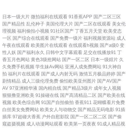
综合亚洲日韩精品区 91精品最新国内在 女神思瑞被扣喷水尤物 伊人国产
日本一级大片
微拍福利在线观看
91香蕉APP
国产二区三区
国产精品性
乱伦种子
美国伦理大片
国产二区在线观看
美女伦
在线播放 国产情侣露脸精品视频 日韩亚洲人成在 97影院在线观看免费版
理视频
福利偷拍小视频
91社区国产
丁香五月天堂
欧美变态
一区
国产综合在线观看
国产免费一级片
福利视频资源站
成人
电视剧大全 美女诱惑 亚洲日韩欧美另类蜜桃 国产乱子轮xx 日韩睡熟迷奷
午夜在线观看
欧美图片在线观看
在线观看h视频
国产a级0
变
性人妖
国产福利永久
日韩中文字幕观看
足交在线播放91
丁
系列精品 TS性爱激情 木威影视网 最新国产主播一区二区 亚洲下载 国产
香五月色网站
黄色3级抢网站
国产一区二区
日本一级婬片
久
久免费手机视频
学生妹Av网站
亚洲人成免费网站
91大神自
精品视频一区自拍 日韩乱论 99re在线视频观看 蜜桃福利视频 亚洲色大成
拍
福利片在线观看
国产成人内射无码
激情五月极品婷婷
国产
剧情精品
成人三级伦理免费
偷怕欧美亚州图片
国产AV国产
人一区二区 国产精品午夜福利不卡 日韩欧美电影在线观看 AV淘宝久久 蜜
AV
97亚洲精华液
国内精自线
国产精品3级片
成年女人视频
狠狠撸亚洲欧美
91操碰在线
国产高清精品二区
国产欧美在线
桃三四五区 亚洲日韩国产片三区 国产精品午夜福利天堂 日本在www电影
视频
欧美色综合网
91国产自拍偷拍
香蕉911
花蝴蝶看片免费
白丝美女免费网站
欧美女人与动物交
国产精品无码电影
91插
91专区视频 免费大片黄在线观看 亚洲日韩欧美国产专区 国内精品第一页
插库
97超碰大香蕉
户外自慰影院
国产一区二区二区
国产偷
窥盗摄视频
成人动漫网站观看
欧美第一页夜夜
91成人精品视
天天做天天爱夜夜爽 国产精品永久免费视频 亚洲日韩影院 男女午夜视频