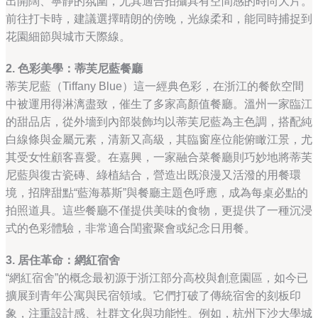
出開闊、寧靜的氛圍，尤其適合拍攝具有空間感的時尚大片。
前往打卡時，建議選擇晴朗的傍晚，光線柔和，能同時捕捉到
花園細節與城市天際線。
2. 色彩美學：蒂芙尼藍餐廳
蒂芙尼藍（Tiffany Blue）這一經典色彩，在浙江的餐飲空間
中被運用得淋漓盡致，催生了多家高顏值餐廳。溫州一家臨江
的甜品店，從外墻到內部裝飾均以蒂芙尼藍為主色調，搭配純
白線條與金屬元素，清新又高級，其臨窗座位能俯瞰江景，尤
其受女性顧客喜愛。在嘉興，一家融合菜餐廳則巧妙地將蒂芙
尼藍與復古瓷磚、綠植結合，營造出既浪漫又活潑的用餐環
境，招牌甜點“藍海慕斯”與餐廳主題色呼應，成為每桌必點的
拍照道具。這些餐廳不僅提供美味的食物，更提供了一種沉浸
式的色彩體驗，非常適合閨蜜聚會或紀念日用餐。
3. 居住革命：網紅宿舍
“網紅宿舍”的概念最初源于浙江部分高校與創意園區，如今已
擴展到青年公寓與民宿領域。它們打破了傳統宿舍的刻板印
象，注重設計感、社群文化與功能性。例如，杭州下沙大學城