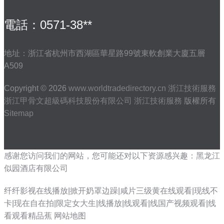
電話：0571-38**
地址：浙江省杭州市西湖區華星路99號東軟創業大廈五層
A509
Copyright © 2026
www.worldtradedirectory.cn
浙江技術服務
浙江甲骨文超級碼科技股份有限公司
浙江技術服務
版權所有
Sitemap
感谢您访问我们的网站，您可能还对以下资源感兴趣：黑龙江
似园酒店有限公司
纤纤影视在线播放|掀开奶罩边躁|咸片三级黄在线观看|现线不
卡|现在自在拍|限定女大生|线播放|线观看|线国产视频观看|线
看观看精品蕉
网站地图