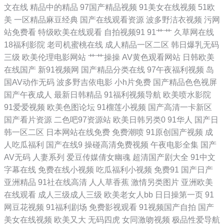
文在线
精品中的精品
97国产精品视频
91美女在线视频
51欧
美
一区精品麻豆经典
国产在线观看资源
波多野洁衣视频
污网
免费视频 91官网一匹二区 日韩一欧 韩国三级伦理在线 91免费站 视频网
站免费看
特级欧美在线观看
自拍视频91
91艹艹
久草网在线
18福利影院
老司机蜜桃在线
成人精品一区二区
韩日爆乳无码
免费 精品国精品国产 97国产在线 亚洲专区激情综合在线 全度影视 日韩
三级
欧美伦理电影网站
艹艹操操
AV黄色观看网站
日韩欧美
在线国产
新91视频网
国产精品分类在线
97午夜福利视频
岛
无码欧美性爱 免费的电影网址 二区三区蜜桃 亚洲网站 欧美日本在线三级
国AV动作无码
波多野吉依电影
小h片免费
国产精品色色视屏
国产午夜成人
最新日韩精品
91福利视频导航
欧美喷水影院
视频 光棍影院y11111 亚洲人成图片 欧美毛多水多黑 高清不卡一区二区 亚
91爱爱视频
欧美色图论坛
91榴莲小视频
国产高清一卡新区
国产看片资源
二色吧97资源站
欧美日韩另类0
91华人
国产日
洲一区二区在线免费 玩肥熟老妇bbw视频 六月婷婷缴清综合在线 成全免
韩一区二区
日本网站在线免费
免费潮喷
91原创国产视频
成
人吃瓜福利
国产在线9
操碰高清免费视频
午夜电影全集
国产
费观看高清全集电影 日韩精品视频网址 久碰香蕉在线观看不卡 百度视频
AV无码
人妻系列
爱豆传媒倩女幽魂
超清国产剧大全
91中文
字幕在线
免费在线小视频
吃瓜福利小视频
免费91
国产日产
在线 午夜男人的天堂 女人被添荫蒂舒服了A片YJSP 福利在线不卡一区 亚
亚洲精品
91社在线高清
人人草香蕉
激情另类图片
亚洲欧美
在线观看
成人三级成人三级
欧美老女人bb
日日操第一页
91
洲日韩资源 欧美日韩九九九热视频 国产精品白丝自 在线播放亚洲精品 手
网豆花视频
91福利剧场
免费影视观看
91视频国产自拍
国产
美女在线视频
欧美又大
无码四虎
女同激吻视频
极品性爱导航
机免费 久久八七偷拍伦理 不卡影视 香蕉久艹 免费电影大全国语版 动漫h